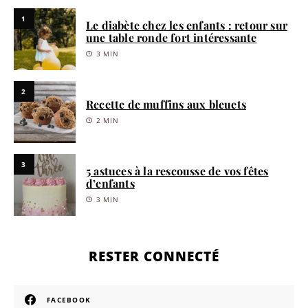
1
Le diabète chez les enfants : retour sur
une table ronde fort intéressante
3 MIN
2
Recette de muffins aux bleuets
2 MIN
3
5 astuces à la rescousse de vos fêtes
d’enfants
3 MIN
RESTER CONNECTÉ
FACEBOOK