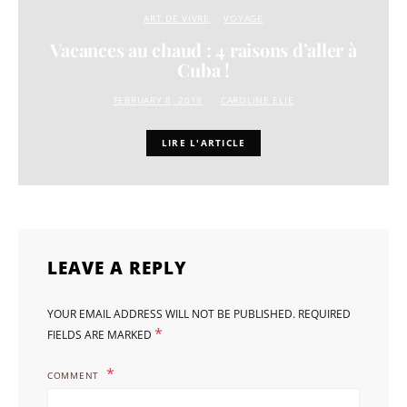
ART DE VIVRE
VOYAGE
Vacances au chaud : 4 raisons d’aller à
Cuba !
FEBRUARY 8, 2018
CAROLINE ELIE
LIRE L'ARTICLE
LEAVE A REPLY
YOUR EMAIL ADDRESS WILL NOT BE PUBLISHED.
REQUIRED
*
FIELDS ARE MARKED
COMMENT