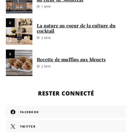
1 MIN
2
La nature au coeur de la culture du
cocktail
2 MIN
3
Recette de muffins aux bleuets
2 MIN
RESTER CONNECTÉ
FACEBOOK
TWITTER