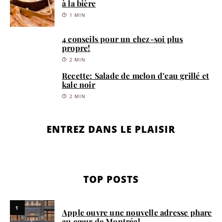
à la bière
1 MIN
4 conseils pour un chez-soi plus
propre!
2 MIN
Recette: Salade de melon d’eau grillé et
kale noir
2 MIN
ENTREZ DANS LE PLAISIR
TOP POSTS
1
Apple ouvre une nouvelle adresse phare
au cœur de Montréal