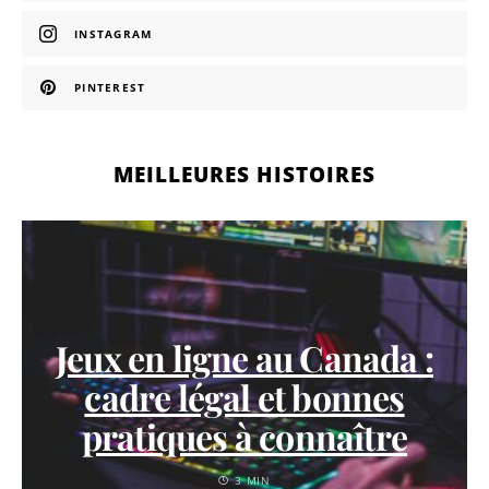
INSTAGRAM
PINTEREST
MEILLEURES HISTOIRES
Jeux en ligne au Canada :
cadre légal et bonnes
pratiques à connaître
3 MIN