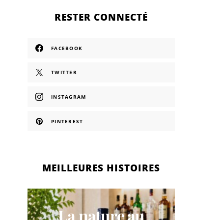
RESTER CONNECTÉ
FACEBOOK
TWITTER
INSTAGRAM
PINTEREST
MEILLEURES HISTOIRES
No
La nature au