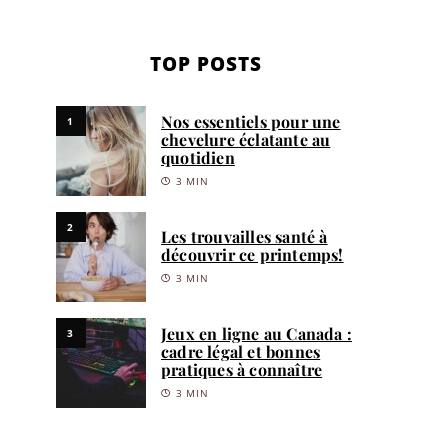
TOP POSTS
Nos essentiels pour une
1
chevelure éclatante au
quotidien
3 MIN
2
Les trouvailles santé à
découvrir ce printemps!
3 MIN
Jeux en ligne au Canada :
3
cadre légal et bonnes
pratiques à connaître
3 MIN