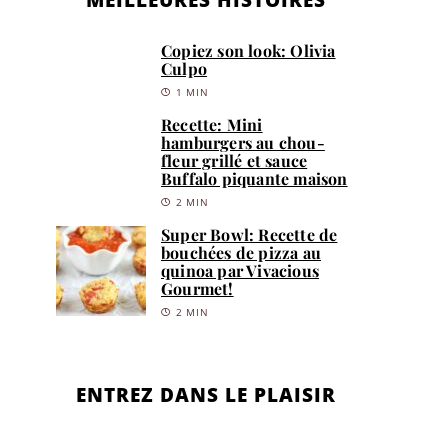
Copiez son look: Olivia
Culpo
1 MIN
Recette: Mini
hamburgers au chou-
fleur grillé et sauce
Buffalo piquante maison
2 MIN
Super Bowl: Recette de
bouchées de pizza au
quinoa par Vivacious
Gourmet!
2 MIN
ENTREZ DANS LE PLAISIR