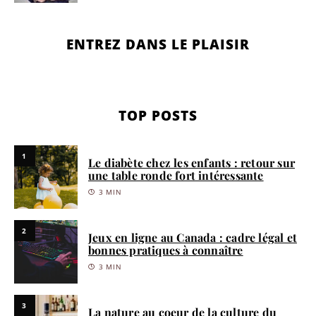
ENTREZ DANS LE PLAISIR
TOP POSTS
1
Le diabète chez les enfants : retour sur
une table ronde fort intéressante
3 MIN
2
Jeux en ligne au Canada : cadre légal et
bonnes pratiques à connaître
3 MIN
3
La nature au coeur de la culture du