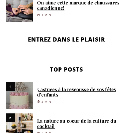
On aime cette marque de chaussures
canadienne!
1 MIN
ENTREZ DANS LE PLAISIR
TOP POSTS
1
5 astuces à la rescousse de vos fêtes
d’enfants
3 MIN
2
La nature au coeur de la culture du
cocktail