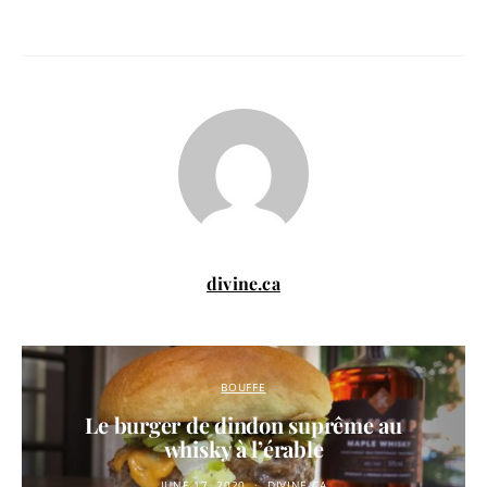
divine.ca
BOUFFE
Le burger de dindon suprême au
whisky à l’érable
JUNE 17, 2020
DIVINE.CA