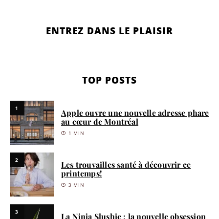
ENTREZ DANS LE PLAISIR
TOP POSTS
1
Apple ouvre une nouvelle adresse phare
au cœur de Montréal
1 MIN
2
Les trouvailles santé à découvrir ce
printemps!
3 MIN
3
La Ninja Slushie : la nouvelle obsession