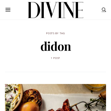
POSTS BY TAG
didon
1 POST