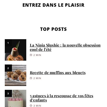
ENTREZ DANS LE PLAISIR
TOP POSTS
1
La Ninja Slushie : la nouvelle obsession
cool de l’été
2 MIN
2
Recette de muffins aux bleuets
2 MIN
3
5 astuces à la rescousse de vos fêtes
d’enfants
3 MIN