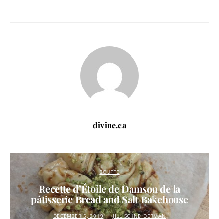
divine.ca
BOUFFE
Recette d’Étoile de Damson de la
pâtisserie Bread and Salt Bakehouse
DECEMBER 5, 2019
JILL SCHNEIDERMAN