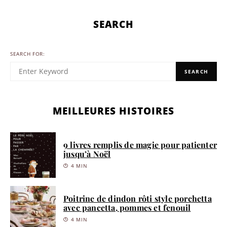
SEARCH
SEARCH FOR:
SEARCH
MEILLEURES HISTOIRES
9 livres remplis de magie pour patienter
jusqu’à Noël
4 MIN
Poitrine de dindon rôti style porchetta
avec pancetta, pommes et fenouil
4 MIN