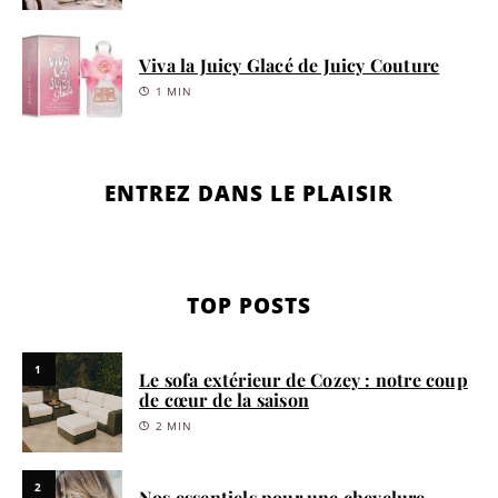
Viva la Juicy Glacé de Juicy Couture
1 MIN
ENTREZ DANS LE PLAISIR
TOP POSTS
1
Le sofa extérieur de Cozey : notre coup
de cœur de la saison
2 MIN
2
Nos essentiels pour une chevelure