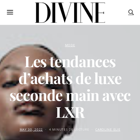
MODE
Les tendances
d’achats de luxe
seconde main avec
LXR
MAY 30, 2022
4 MINUTES DE LECTURE
CAROLINE ELIE