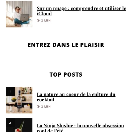
Sur un nuage : comprendre et utiliser le
iCloud
2 MIN
ENTREZ DANS LE PLAISIR
TOP POSTS
1
La nature au coeur de la culture du
cocktail
2 MIN
2
La Ninja Slushie : la nouvelle obsession
cool de l’été