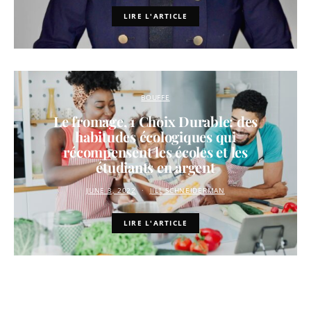
LIRE L'ARTICLE
BOUFFE
Le fromage, 1 Choix Durable: des
habitudes écologiques qui
récompensent les écoles et les
étudiants en argent
JUNE 3, 2022
JILL SCHNEIDERMAN
LIRE L'ARTICLE