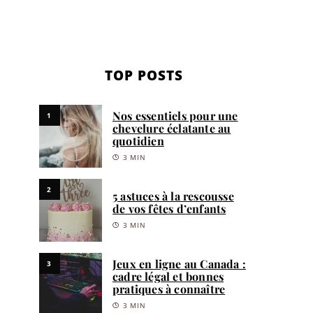
TOP POSTS
Nos essentiels pour une
1
chevelure éclatante au
quotidien
3 MIN
2
5 astuces à la rescousse
de vos fêtes d’enfants
3 MIN
Jeux en ligne au Canada :
3
cadre légal et bonnes
pratiques à connaître
3 MIN