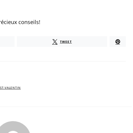
écieux conseils!
TWEET
ST-VALENTIN