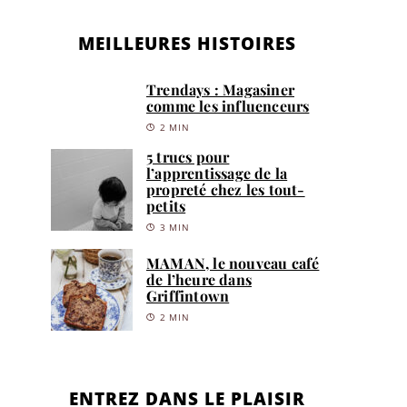
MEILLEURES HISTOIRES
Trendays : Magasiner
comme les influenceurs
2 MIN
5 trucs pour
l’apprentissage de la
propreté chez les tout-
petits
3 MIN
MAMAN, le nouveau café
de l’heure dans
Griffintown
2 MIN
ENTREZ DANS LE PLAISIR