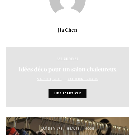
Jia Chen
ART DE VIVRE
Idées déco pour un salon chaleureux
MARCH 3, 2018
KATHERINE ZHANG
LIRE L'ARTICLE
ART DE VIVRE
BEAUTÉ
MODE