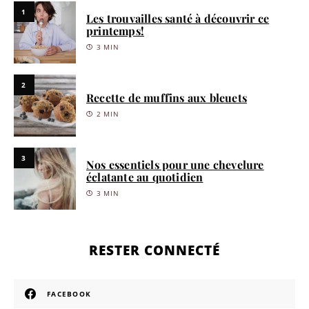
1
Les trouvailles santé à découvrir ce
printemps!
3 MIN
2
Recette de muffins aux bleuets
2 MIN
3
Nos essentiels pour une chevelure
éclatante au quotidien
3 MIN
RESTER CONNECTÉ
FACEBOOK