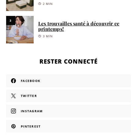
2 MIN
3
Les trouvailles santé à découvrir ce
printemps!
3 MIN
RESTER CONNECTÉ
FACEBOOK
TWITTER
INSTAGRAM
PINTEREST