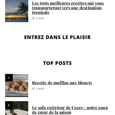
Les trois meilleures recettes qui vous
transporteront vers une destination
tropicale
3 MIN
ENTREZ DANS LE PLAISIR
TOP POSTS
1
Recette de muffins aux bleuets
2 MIN
2
Le sofa extérieur de Cozey : notre coup
de cœur de la saison