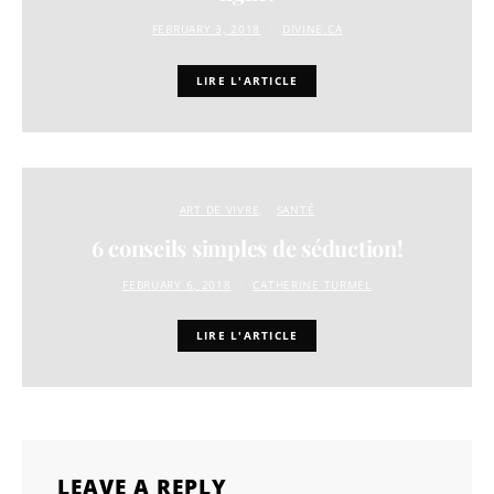
FEBRUARY 3, 2018
DIVINE.CA
LIRE L'ARTICLE
ART DE VIVRE
SANTÉ
6 conseils simples de séduction!
FEBRUARY 6, 2018
CATHERINE TURMEL
LIRE L'ARTICLE
LEAVE A REPLY