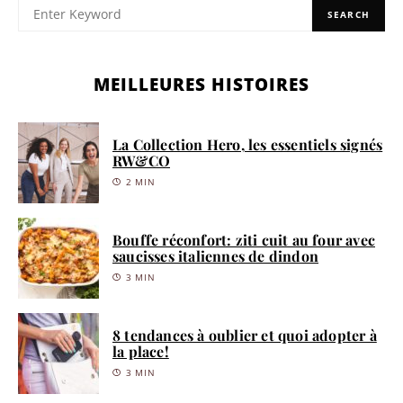
SEARCH
MEILLEURES HISTOIRES
La Collection Hero, les essentiels signés
RW&CO
2 MIN
Bouffe réconfort: ziti cuit au four avec
saucisses italiennes de dindon
3 MIN
8 tendances à oublier et quoi adopter à
la place!
3 MIN