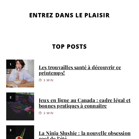
ENTREZ DANS LE PLAISIR
TOP POSTS
1
Les trouvailles santé à découvrir ce
printemps!
3 MIN
2
Jeux en ligne au Canada : cadre légal et
bonnes pratiques à connaître
3 MIN
3
La Ninja Slushie : la nouvelle obsession
cool de l’été