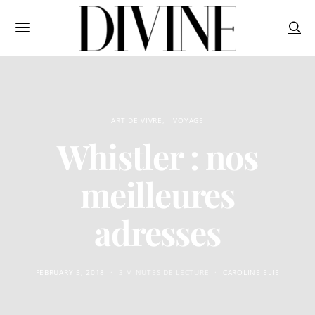
ART DE VIVRE
VOYAGE
Whistler : nos
meilleures
adresses
FEBRUARY 5, 2018
3 MINUTES DE LECTURE
CAROLINE ELIE