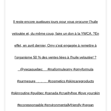
Il reste encore quelques jours pour vous procurer l’huile
veloutée et, du même coup, faire un don à la YWCA. ?En
effet, en avril dernier, Omy s’est engagée à remettre à
l’organisme 50 % des ventes liées à l’huile veloutée! ?
⠀@ywcaquebec⠀⠀#maformuleomy #omyformula
#surmesure⠀.⠀.⠀.⠀#cosmetics #skincareproducts
#skinroutine #québec #canada #crueltyfree #love yourskin
#ecoresponsable #environmentallyfriendly #vegan