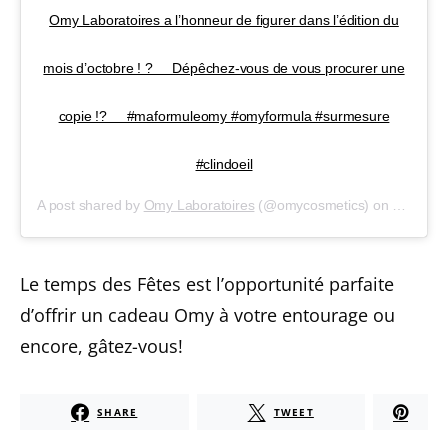
Omy Laboratoires a l’honneur de figurer dans l’édition du
mois d’octobre ! ?⠀⠀Dépêchez-vous de vous procurer une
copie !?⠀⠀#maformuleomy #omyformula #surmesure
#clindoeil
A post shared by
Omy Laboratoires
(@omycosmetics) on
Oct 7, 2
Le temps des Fêtes est l’opportunité parfaite
d’offrir un cadeau Omy à votre entourage ou
encore, gâtez-vous!
SHARE
TWEET