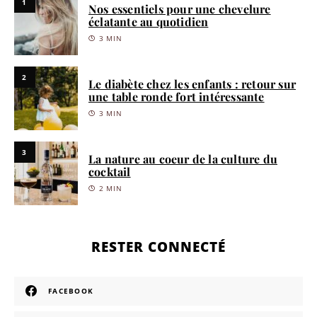
1
Nos essentiels pour une chevelure
éclatante au quotidien
3 MIN
2
Le diabète chez les enfants : retour sur
une table ronde fort intéressante
3 MIN
3
La nature au coeur de la culture du
cocktail
2 MIN
RESTER CONNECTÉ
FACEBOOK