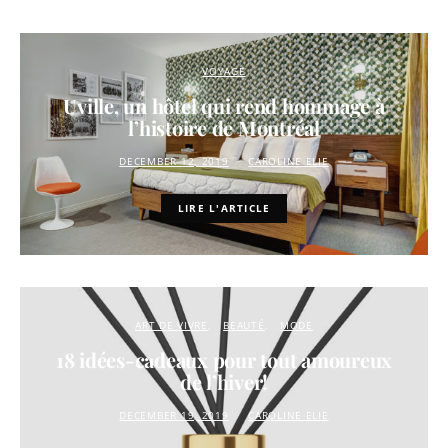
VOYAGE
Uville, un hôtel qui rend hommage à
l’histoire de Montréal
DECEMBER 12, 2019
CAROLINE ELIE
LIRE L'ARTICLE
ART DE VIVRE
BEAUTÉ
MODE
18 idées-cadeaux pour tout amoureux
de l’hiver!
DECEMBER 19, 2019
CAROLINE ELIE