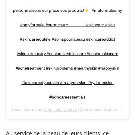
personnalisons sur place vos produits!
⠀#maformuleomy
#omyformula #surmesure⠀⠀.⠀.⠀.⠀#skincare #skin
#skincareroutine #soinspourlapeau #skincareaddict
#skincareluxury #customizedskincare #customskincare
#acnetreatment #skinproblems #healthyskin #happyskin
#takecareofyourskin #treatyourskin #hydratedskin
#skincareessentials
A post shared by
Omy Laboratoires
(@omycosmetics) on
Nov 1, 2
Au service de la peau de leurs clients, ce