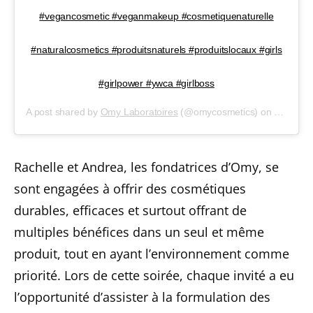
#vegancosmetic #veganmakeup #cosmetiquenaturelle
#naturalcosmetics #produitsnaturels #produitslocaux #girls
#girlpower #ywca #girlboss
A post shared by
Omy Laboratoires
(@omycosmetics) on
Nov 6, 2
Rachelle et Andrea, les fondatrices d’Omy, se
sont engagées à offrir des cosmétiques
durables, efficaces et surtout offrant de
multiples bénéfices dans un seul et même
produit, tout en ayant l’environnement comme
priorité. Lors de cette soirée, chaque invité a eu
l’opportunité d’assister à la formulation des