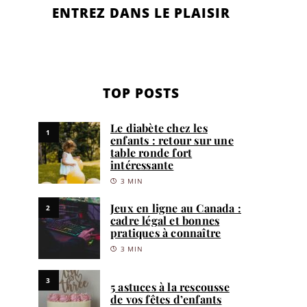
ENTREZ DANS LE PLAISIR
TOP POSTS
Le diabète chez les
1
enfants : retour sur une
table ronde fort
intéressante
3 MIN
Jeux en ligne au Canada :
2
cadre légal et bonnes
pratiques à connaître
3 MIN
3
5 astuces à la rescousse
de vos fêtes d’enfants