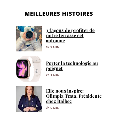
MEILLEURES HISTOIRES
3 façons de profiter de
notre terrasse cet
automne
3 MIN
Porter la technologie au
poignet
3 MIN
Elle nous inspire:
Olimpia Testa, Présidente
chez Italbec
5 MIN