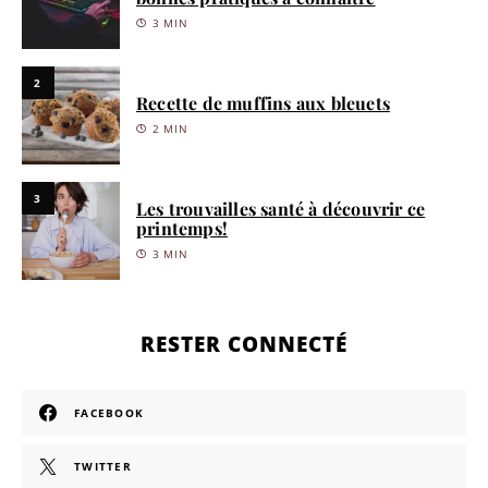
3 MIN
2
Recette de muffins aux bleuets
2 MIN
3
Les trouvailles santé à découvrir ce
printemps!
3 MIN
RESTER CONNECTÉ
FACEBOOK
TWITTER