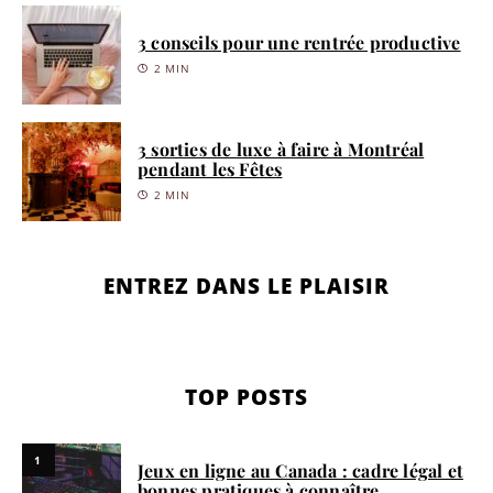
3 conseils pour une rentrée productive
2 MIN
3 sorties de luxe à faire à Montréal
pendant les Fêtes
2 MIN
ENTREZ DANS LE PLAISIR
TOP POSTS
1
Jeux en ligne au Canada : cadre légal et
bonnes pratiques à connaître