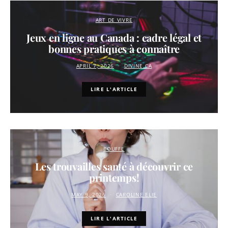
ART DE VIVRE
Jeux en ligne au Canada : cadre légal et
bonnes pratiques à connaître
APRIL 7, 2026
DIVINE.CA
LIRE L'ARTICLE
BOUFFE
Les trouvailles santé à découvrir ce
printemps!
MAY 9, 2026
CAROLINE ELIE
LIRE L'ARTICLE