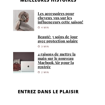
Les accessoires pour
cheveux vus sur les
influenceurs cette saison!
4 MIN
Beauté: 5 soins de jour
avec protection solaire
3 MIN
4 raisons de mettre la
main sur le nouveau
Macbook Air pour la
rentrée
2 MIN
ENTREZ DANS LE PLAISIR