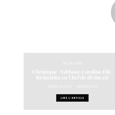
ART DE VIVRE
Chronique #Girboss: Caroline Elie,
Rédactrice en Chef de divine.ca!
AUGUST 22, 2018
CAROLINE ELIE
LIRE L'ARTICLE