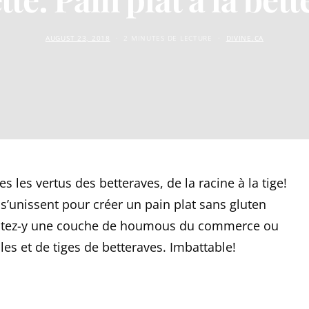
AUGUST 23, 2018
2 MINUTES DE LECTURE
DIVINE.CA
tes les vertus des betteraves, de la racine à la tige!
s s’unissent pour créer un pain plat sans gluten
joutez-y une couche de houmous du commerce ou
les et de tiges de betteraves. Imbattable!