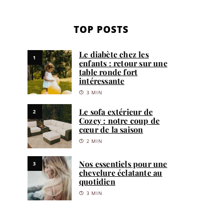
TOP POSTS
Le diabète chez les
1
enfants : retour sur une
table ronde fort
intéressante
3 MIN
Le sofa extérieur de
2
Cozey : notre coup de
cœur de la saison
2 MIN
Nos essentiels pour une
3
chevelure éclatante au
quotidien
3 MIN