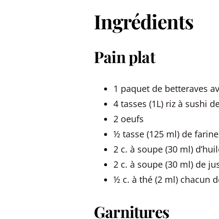
Ingrédients
Pain plat
1 paquet de betteraves av
4 tasses (1L) riz à sushi d
2 oeufs
½ tasse (125 ml) de farine
2 c. à soupe (30 ml) d’huil
2 c. à soupe (30 ml) de ju
½ c. à thé (2 ml) chacun d
Garnitures