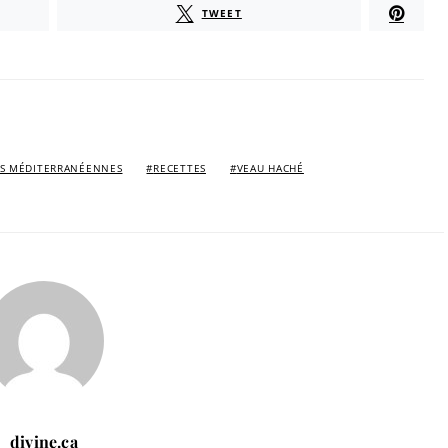
TWEET
RS MÉDITERRANÉENNES
RECETTES
VEAU HACHÉ
divine.ca