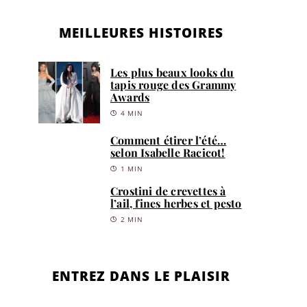
MEILLEURES HISTOIRES
Les plus beaux looks du
tapis rouge des Grammy
Awards
4 MIN
Comment étirer l’été…
selon Isabelle Racicot!
1 MIN
Crostini de crevettes à
l’ail, fines herbes et pesto
2 MIN
ENTREZ DANS LE PLAISIR