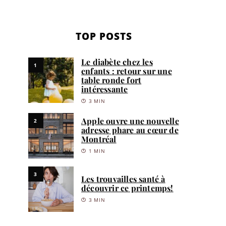
TOP POSTS
Le diabète chez les
1
enfants : retour sur une
table ronde fort
intéressante
3 MIN
Apple ouvre une nouvelle
2
adresse phare au cœur de
Montréal
1 MIN
3
Les trouvailles santé à
découvrir ce printemps!
3 MIN