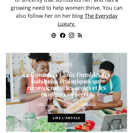
growing need to help women thrive. You can
also follow her on her blog
The Everyday
Luxury.
BOUFFE
Le fromage, 1 Choix Durable: des
habitudes écologiques qui
récompensent les écoles et les
étudiants en argent
JUNE 3, 2022
JILL SCHNEIDERMAN
LIRE L'ARTICLE