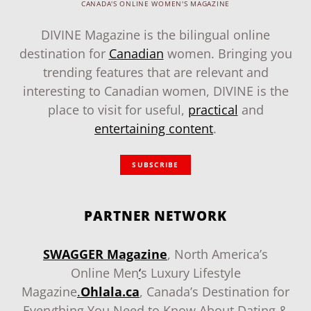
CANADA'S ONLINE WOMEN'S MAGAZINE
DIVINE Magazine is the bilingual online
destination for
Canadian
women. Bringing you
trending features that are relevant and
interesting to Canadian women, DIVINE is the
place to visit for useful,
practical
and
entertaining content
.
SUBSCRIBE
PARTNER NETWORK
SWAGGER Magazine
, North America’s
Online Men
‘
s Luxury Lifestyle
Magazine
.
Ohlala.ca
, Canada’s Destination for
Everything You Need to Know About Dating &