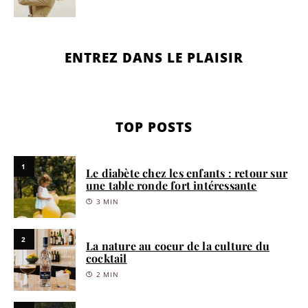
ENTREZ DANS LE PLAISIR
TOP POSTS
1
Le diabète chez les enfants : retour sur
une table ronde fort intéressante
3 MIN
2
La nature au coeur de la culture du
cocktail
2 MIN