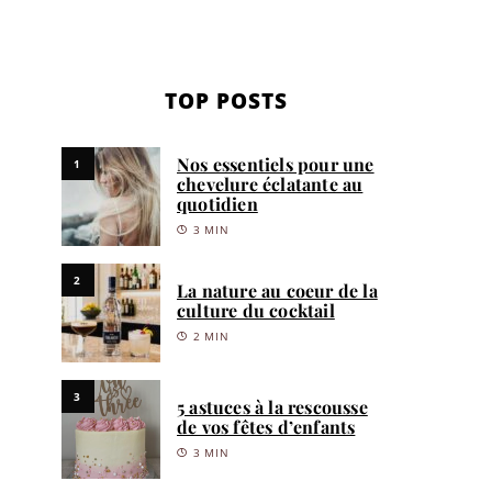
TOP POSTS
Nos essentiels pour une
1
chevelure éclatante au
quotidien
3 MIN
2
La nature au coeur de la
culture du cocktail
2 MIN
3
5 astuces à la rescousse
de vos fêtes d’enfants
3 MIN