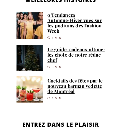
9 Tendances
Automne/Hiver vues sur
les podiums des Fashion
Week
1 MIN
Le guide-cadeaux ultime:
les choix de notre rédac
chef
3 MIN
Cocktails des fêtes par le
nouveau barman vedette
de Montréal
3 MIN
ENTREZ DANS LE PLAISIR