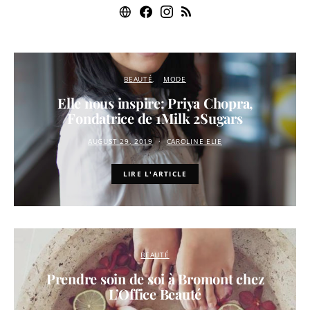
BEAUTÉ
MODE
Elle nous inspire: Priya Chopra,
Fondatrice de 1Milk 2Sugars
AUGUST 29, 2019
CAROLINE ELIE
LIRE L'ARTICLE
BEAUTÉ
Prendre soin de soi à Bromont chez
L’Office Beauté