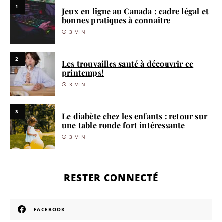
1
Jeux en ligne au Canada : cadre légal et
bonnes pratiques à connaître
3 MIN
2
Les trouvailles santé à découvrir ce
printemps!
3 MIN
3
Le diabète chez les enfants : retour sur
une table ronde fort intéressante
3 MIN
RESTER CONNECTÉ
FACEBOOK