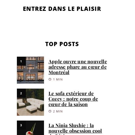
ENTREZ DANS LE PLAISIR
TOP POSTS
Apple ouvre une nouvelle
1
adresse phare au cœur de
Montréal
1 MIN
Le sofa extérieur de
2
Cozey : notre coup de
cœur de la saison
2 MIN
La Ninja Slushie : la
3
nouvelle obsession cool