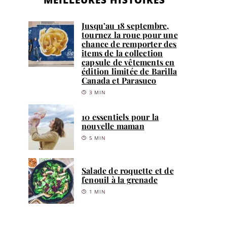
Jusqu’au 18 septembre,
tournez la roue pour une
chance de remporter des
items de la collection
capsule de vêtements en
édition limitée de Barilla
Canada et Parasuco
3 MIN
10 essentiels pour la
nouvelle maman
5 MIN
Salade de roquette et de
fenouil à la grenade
1 MIN