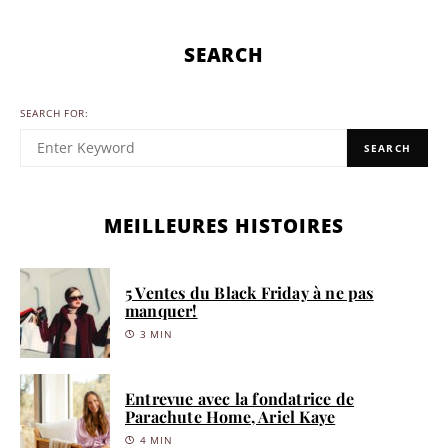
SEARCH
SEARCH FOR:
SEARCH
MEILLEURES HISTOIRES
5 Ventes du Black Friday à ne pas
manquer!
3 MIN
Entrevue avec la fondatrice de
Parachute Home, Ariel Kaye
4 MIN