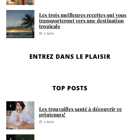
Les trois meilleures recettes qui vous
transporteront vers une destination
tropicale
3 MIN
ENTREZ DANS LE PLAISIR
TOP POSTS
1
Les trouvailles santé à découvrir ce
printemps!
3 MIN
2