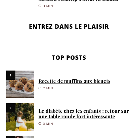
3 MIN
ENTREZ DANS LE PLAISIR
TOP POSTS
1
Recette de muffins aux bleuets
2 MIN
2
Le diabète chez les enfants : retour sur
une table ronde fort intéressante
3 MIN