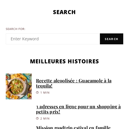
SEARCH
SEARCH FOR:
SEARCH
MEILLEURES HISTOIRES
Recette alcoolisée : Guacamole à la
tequila!
1 MIN
3 adresses en ligne pour un shopping à
petits prix!
2 MIN
Mission roadtrip estival en famille