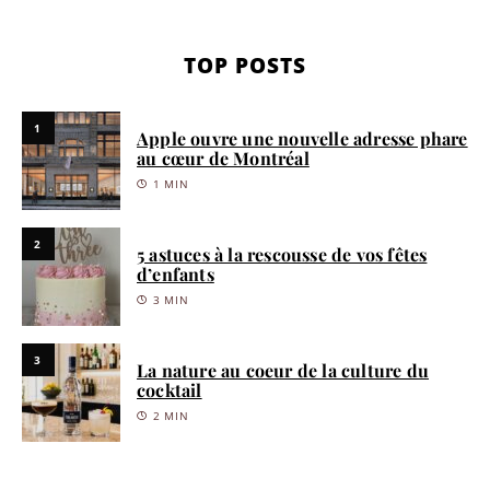
TOP POSTS
1
Apple ouvre une nouvelle adresse phare
au cœur de Montréal
1 MIN
2
5 astuces à la rescousse de vos fêtes
d’enfants
3 MIN
3
La nature au coeur de la culture du
cocktail
2 MIN