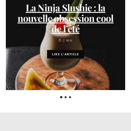
La Ninja Slushie : la
nouvelle obsession cool
de l’été
2 MIN
LIRE L'ARTICLE