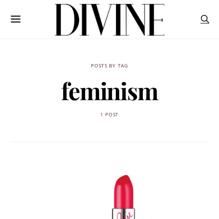
POSTS BY TAG
feminism
1 POST