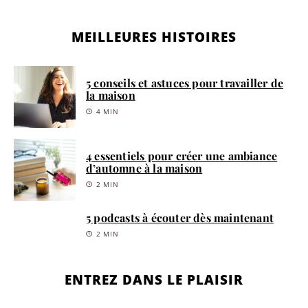
MEILLEURES HISTOIRES
5 conseils et astuces pour travailler de
la maison
4 MIN
4 essentiels pour créer une ambiance
d’automne à la maison
2 MIN
5 podcasts à écouter dès maintenant
2 MIN
ENTREZ DANS LE PLAISIR