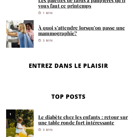
Les palettes de fards à paupières qu’il
vous faut ce printemps
1 MIN
À quoi s’attendre lorsqu’on passe une
mammographie?
3 MIN
ENTREZ DANS LE PLAISIR
TOP POSTS
1
Le diabète chez les enfants : retour sur
une table ronde fort intéressante
3 MIN