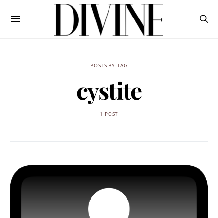
POSTS BY TAG
cystite
1 POST