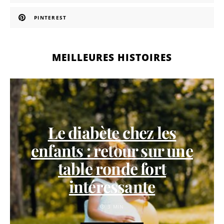
PINTEREST
MEILLEURES HISTOIRES
Le diabète chez les
enfants : retour sur une
table ronde fort
intéressante
3 MIN