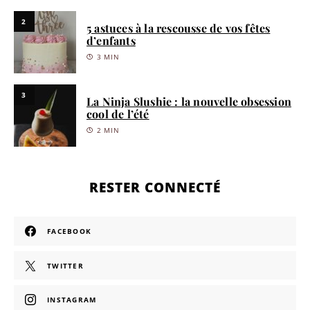
2
5 astuces à la rescousse de vos fêtes
d’enfants
3 MIN
3
La Ninja Slushie : la nouvelle obsession
cool de l’été
2 MIN
RESTER CONNECTÉ
FACEBOOK
TWITTER
INSTAGRAM