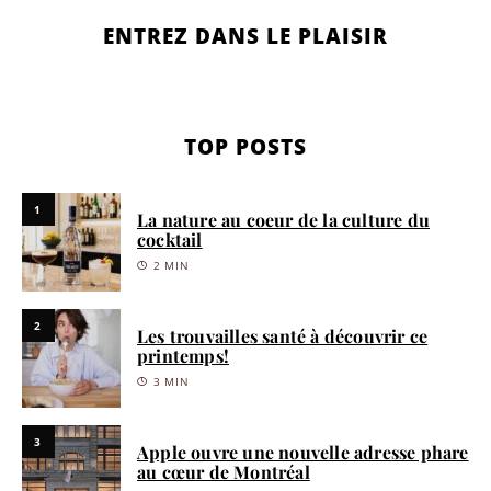
ENTREZ DANS LE PLAISIR
TOP POSTS
1
La nature au coeur de la culture du
cocktail
2 MIN
2
Les trouvailles santé à découvrir ce
printemps!
3 MIN
3
Apple ouvre une nouvelle adresse phare
au cœur de Montréal