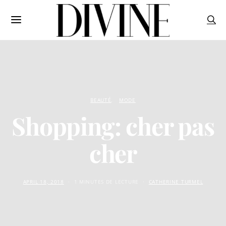
BEAUTÉ
MODE
Shopping: cher pas
cher
APRIL 18, 2018
1 MINUTES DE LECTURE
CATHERINE TURMEL