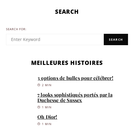
SEARCH
SEARCH FOR:
SEARCH
MEILLEURES HISTOIRES
3 options de bulles pour célébrer!
2 MIN
7 looks sophistiqués portés par la
Duchesse de Sussex
1 MIN
Oh Dior!
1 MIN