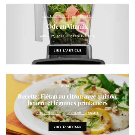
TESTÉ ET APPROUVÉ
BOUFFE
Ode au Vitamix
APRIL 17, 2018
CAROLINE ELIE
LIRE L'ARTICLE
BOUFFE
Recette: Flétan au citron avec quinoa,
beurre et légumes printaniers
APRIL 19, 2018
CATHERINE TURMEL
LIRE L'ARTICLE