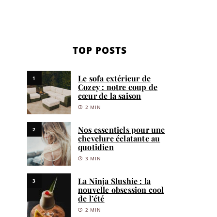
TOP POSTS
Le sofa extérieur de
1
Cozey : notre coup de
cœur de la saison
2 MIN
Nos essentiels pour une
2
chevelure éclatante au
quotidien
3 MIN
La Ninja Slushie : la
3
nouvelle obsession cool
de l’été
2 MIN