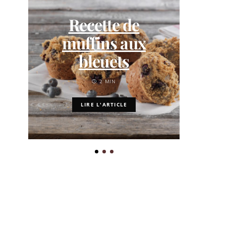
No
Recette de
muffins aux
bleuets
é
2 MIN
LIRE L'ARTICLE