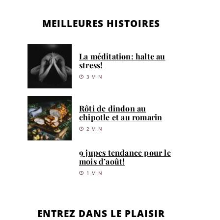
MEILLEURES HISTOIRES
La méditation: halte au
stress!
3 MIN
Rôti de dindon au
chipotle et au romarin
2 MIN
9 jupes tendance pour le
mois d’août!
1 MIN
ENTREZ DANS LE PLAISIR