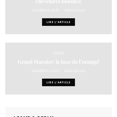
chevelures blondes!
OCTOBER 29, 2018
CAROLINE ELIE
LIRE L'ARTICLE
BOUFFE
Grand Marnier: le luxe de l’orange!
NOVEMBER 1, 2018
CAROLINE ELIE
LIRE L'ARTICLE