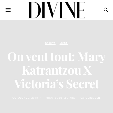
BEAUTÉ
MODE
On veut tout: Mary
Katrantzou X
Victoria’s Secret
OCTOBER 29, 2018
1 MINUTES DE LECTURE
CAROLINE ELIE