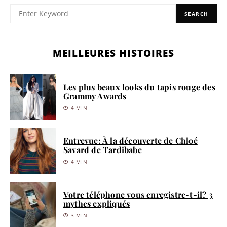
SEARCH
MEILLEURES HISTOIRES
Les plus beaux looks du tapis rouge des
Grammy Awards
4 MIN
Entrevue: À la découverte de Chloé
Savard de Tardibabe
4 MIN
Votre téléphone vous enregistre-t-il? 3
mythes expliqués
3 MIN