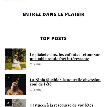
ENTREZ DANS LE PLAISIR
TOP POSTS
1
Le diabète chez les enfants : retour sur
une table ronde fort intéressante
3 MIN
2
La Ninja Slushie : la nouvelle obsession
cool de l’été
2 MIN
3
5 astuces à la rescousse de vos fêtes