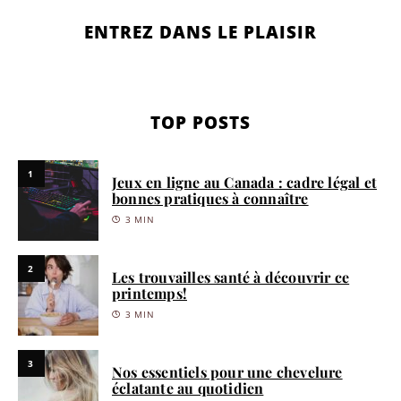
ENTREZ DANS LE PLAISIR
TOP POSTS
1
Jeux en ligne au Canada : cadre légal et
bonnes pratiques à connaître
3 MIN
2
Les trouvailles santé à découvrir ce
printemps!
3 MIN
3
Nos essentiels pour une chevelure
éclatante au quotidien