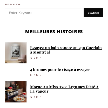
SEARCH FOR:
SEARCH
MEILLEURES HISTOIRES
Essayez un bain sonore au spa Guerlain
à Montréal
2 MIN
4 brumes pour le visage à essayer
3 MIN
Morue Au Miso Avec Légumes D’été À
La Vapeur
4 MIN