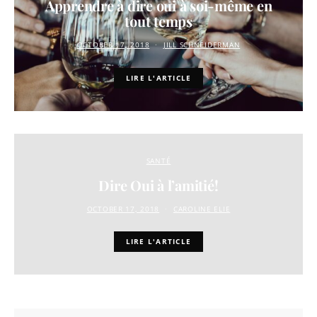
Apprendre à dire oui à soi-même en
tout temps
OCTOBER 17, 2018
JILL SCHNEIDERMAN
LIRE L'ARTICLE
SANTÉ
Dire Oui à l’amitié!
OCTOBER 17, 2018
CAROLINE ELIE
LIRE L'ARTICLE