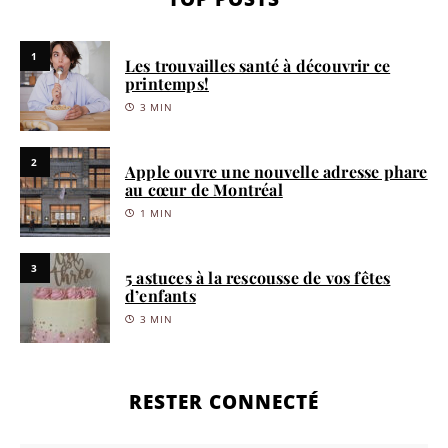
1
Les trouvailles santé à découvrir ce
printemps!
3 MIN
2
Apple ouvre une nouvelle adresse phare
au cœur de Montréal
1 MIN
3
5 astuces à la rescousse de vos fêtes
d’enfants
3 MIN
RESTER CONNECTÉ