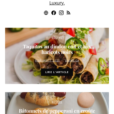
Luxury.
BOUFFE
Taquitos au dindon cuit et aux
haricots noirs
FEBRUARY 1, 2021
DIVINE.CA
LIRE L'ARTICLE
BOUFFE
Bâtonnets de pepperoni en croûte