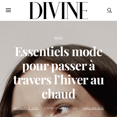
MODE
Essentiels mode
pour passer à
travers l’hiver au
chaud
FEBRUARY 3, 2021
3 MINUTES DE LECTURE
CAROLINE ELIE