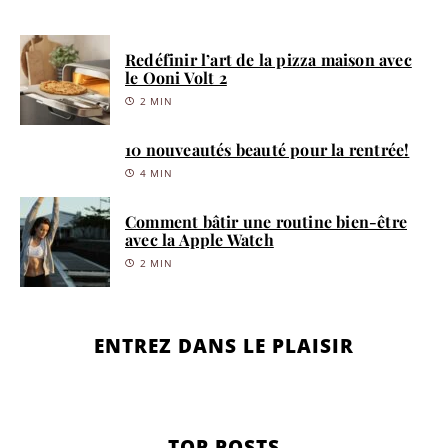
Redéfinir l’art de la pizza maison avec
le Ooni Volt 2
2 MIN
10 nouveautés beauté pour la rentrée!
4 MIN
Comment bâtir une routine bien-être
avec la Apple Watch
2 MIN
ENTREZ DANS LE PLAISIR
TOP POSTS