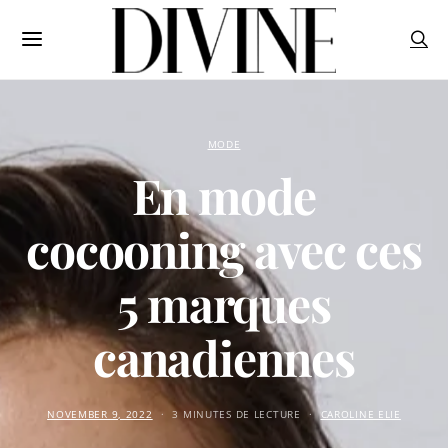
MODE
En mode
cocooning avec ces
5 marques
canadiennes
NOVEMBER 9, 2022
3 MINUTES DE LECTURE
CAROLINE ELIE