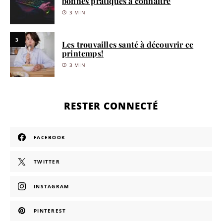
bonnes pratiques à connaître
3 MIN
3
Les trouvailles santé à découvrir ce
printemps!
3 MIN
RESTER CONNECTÉ
FACEBOOK
TWITTER
INSTAGRAM
PINTEREST