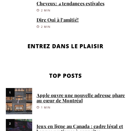
Cheveux: 4 tendances estivales
2 MIN
Dire Oui à l’amitié!
2 MIN
ENTREZ DANS LE PLAISIR
TOP POSTS
1
Apple ouvre une nouvelle adresse phare
au cœur de Montréal
1 MIN
2
Jeux en ligne au Canada : cadre légal et