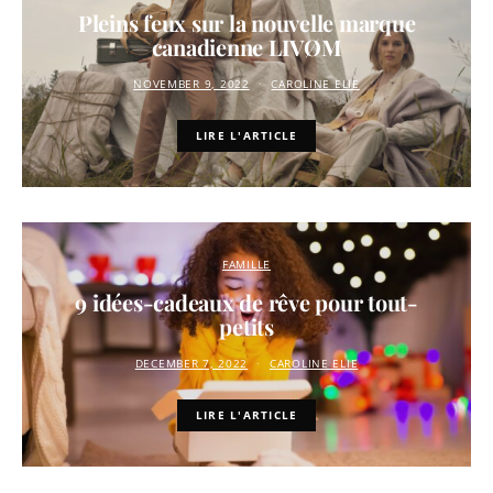
Pleins feux sur la nouvelle marque
canadienne LIVØM
NOVEMBER 9, 2022
CAROLINE ELIE
LIRE L'ARTICLE
FAMILLE
9 idées-cadeaux de rêve pour tout-
petits
DECEMBER 7, 2022
CAROLINE ELIE
LIRE L'ARTICLE