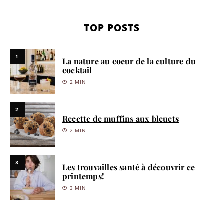
TOP POSTS
1
La nature au coeur de la culture du
cocktail
2 MIN
2
Recette de muffins aux bleuets
2 MIN
3
Les trouvailles santé à découvrir ce
printemps!
3 MIN