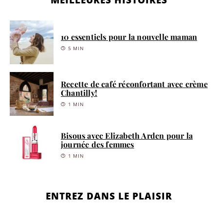
10 essentiels pour la nouvelle maman
5 MIN
Recette de café réconfortant avec crème
Chantilly!
1 MIN
Bisous avec Elizabeth Arden pour la
journée des femmes
1 MIN
ENTREZ DANS LE PLAISIR