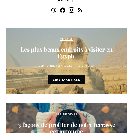
VOYAGE
Les plus beaux endroits à visiter en
Égypte
SEPTEMBER 27, 2022
DIVINE.CA
LIRE L'ARTICLE
ART DE VIVRE
3 façons de profiter de notre terrasse
cet automne