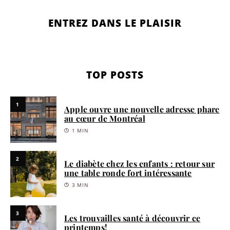
ENTREZ DANS LE PLAISIR
TOP POSTS
1
Apple ouvre une nouvelle adresse phare
au cœur de Montréal
1 MIN
2
Le diabète chez les enfants : retour sur
une table ronde fort intéressante
3 MIN
3
Les trouvailles santé à découvrir ce
printemps!