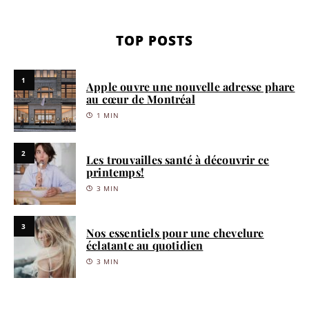
TOP POSTS
1
Apple ouvre une nouvelle adresse phare
au cœur de Montréal
1 MIN
2
Les trouvailles santé à découvrir ce
printemps!
3 MIN
3
Nos essentiels pour une chevelure
éclatante au quotidien
3 MIN