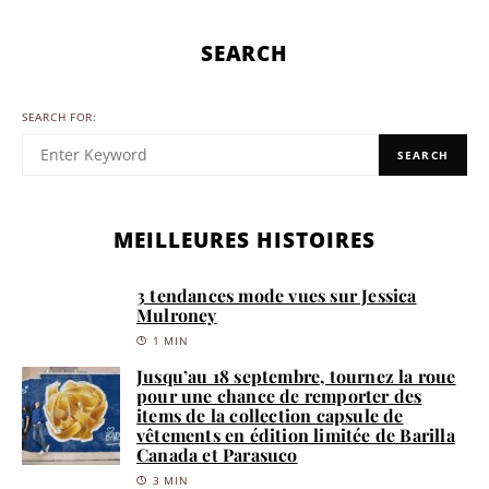
SEARCH
SEARCH FOR:
SEARCH
MEILLEURES HISTOIRES
3 tendances mode vues sur Jessica
Mulroney
1 MIN
Jusqu’au 18 septembre, tournez la roue
pour une chance de remporter des
items de la collection capsule de
vêtements en édition limitée de Barilla
Canada et Parasuco
3 MIN