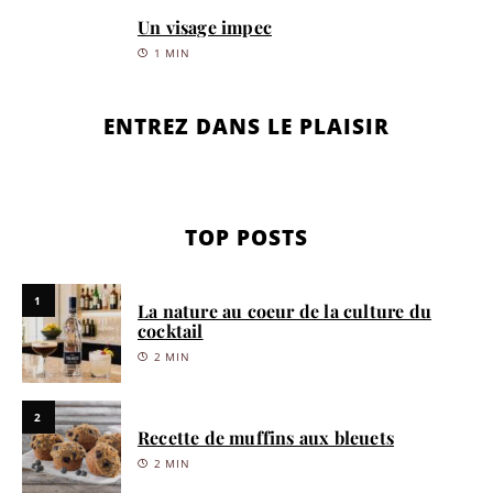
Un visage impec
1 MIN
ENTREZ DANS LE PLAISIR
TOP POSTS
1
La nature au coeur de la culture du
cocktail
2 MIN
2
Recette de muffins aux bleuets
2 MIN