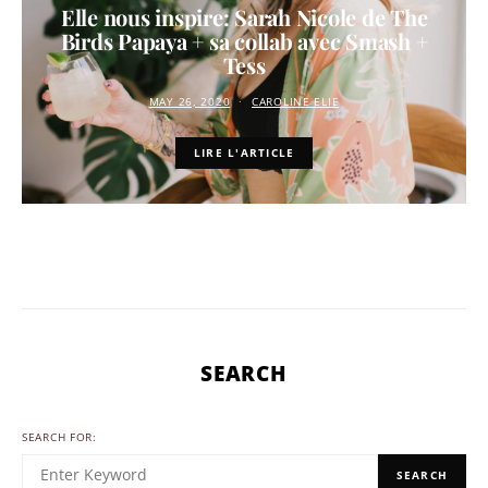
Elle nous inspire: Sarah Nicole de The
Birds Papaya + sa collab avec Smash +
Tess
MAY 26, 2020
CAROLINE ELIE
LIRE L'ARTICLE
SEARCH
SEARCH FOR:
SEARCH