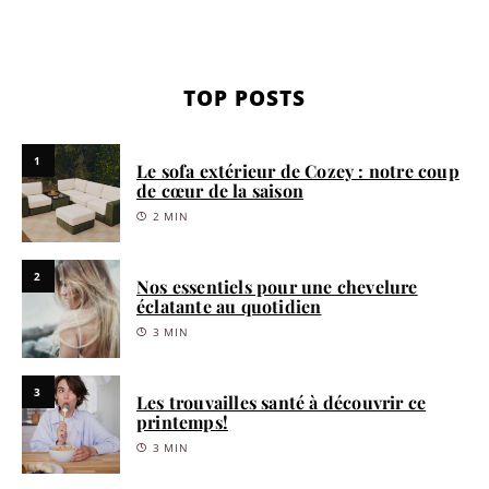
TOP POSTS
1
Le sofa extérieur de Cozey : notre coup
de cœur de la saison
2 MIN
2
Nos essentiels pour une chevelure
éclatante au quotidien
3 MIN
3
Les trouvailles santé à découvrir ce
printemps!
3 MIN