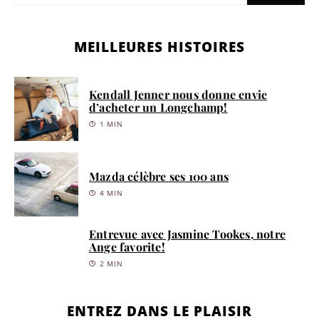
MEILLEURES HISTOIRES
Kendall Jenner nous donne envie
d’acheter un Longchamp!
1 MIN
Mazda célèbre ses 100 ans
4 MIN
Entrevue avec Jasmine Tookes, notre
Ange favorite!
2 MIN
ENTREZ DANS LE PLAISIR