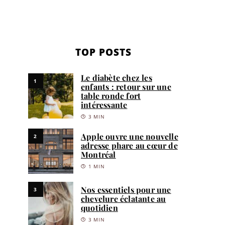
TOP POSTS
Le diabète chez les
1
enfants : retour sur une
table ronde fort
intéressante
3 MIN
Apple ouvre une nouvelle
2
adresse phare au cœur de
Montréal
1 MIN
Nos essentiels pour une
3
chevelure éclatante au
quotidien
3 MIN