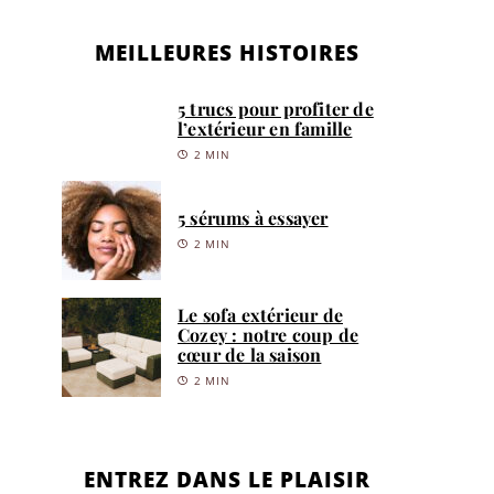
MEILLEURES HISTOIRES
5 trucs pour profiter de
l’extérieur en famille
2 MIN
5 sérums à essayer
2 MIN
Le sofa extérieur de
Cozey : notre coup de
cœur de la saison
2 MIN
ENTREZ DANS LE PLAISIR