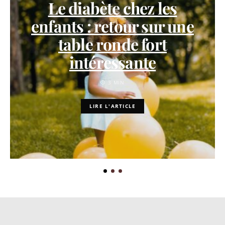
Le diabète chez les
enfants : retour sur une
table ronde fort
intéressante
3 MIN
LIRE L'ARTICLE