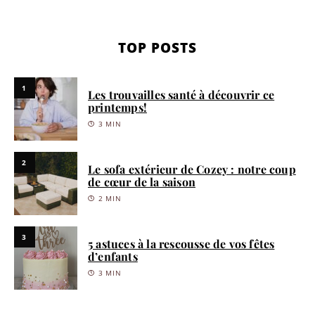
TOP POSTS
1
Les trouvailles santé à découvrir ce
printemps!
3 MIN
2
Le sofa extérieur de Cozey : notre coup
de cœur de la saison
2 MIN
3
5 astuces à la rescousse de vos fêtes
d’enfants
3 MIN