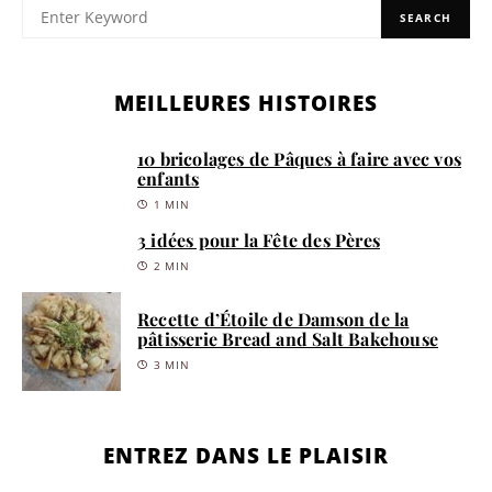
SEARCH
MEILLEURES HISTOIRES
10 bricolages de Pâques à faire avec vos
enfants
1 MIN
3 idées pour la Fête des Pères
2 MIN
Recette d’Étoile de Damson de la
pâtisserie Bread and Salt Bakehouse
3 MIN
ENTREZ DANS LE PLAISIR