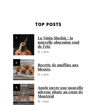
TOP POSTS
La Ninja Slushie : la
1
nouvelle obsession cool
de l’été
2 MIN
2
Recette de muffins aux
bleuets
2 MIN
Apple ouvre une nouvelle
3
adresse phare au cœur de
Montréal
1 MIN