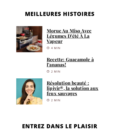
MEILLEURES HISTOIRES
Morue Au Miso Avec
Légumes D’été À La
Vapeur
4 MIN
Recette: Guacamole à
l’ananas!
2 MIN
Résolution beauté :
lipivir®, la solution aux
feux sauvages
2 MIN
ENTREZ DANS LE PLAISIR