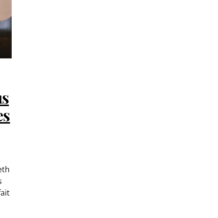
us
es
eth
s
ait