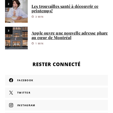
2
Les trouvailles santé à découvrir ce
printemps!
3 MIN
3
Apple ouvre une nouvelle adresse phare
au cœur de Montréal
1 MIN
RESTER CONNECTÉ
FACEBOOK
TWITTER
INSTAGRAM