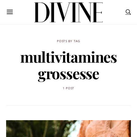
POSTS BY TAG
multivitamines
grossesse
1 POST