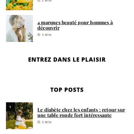
2 MIN
4 marques beauté pour hommes à
découvrir
3 MIN
ENTREZ DANS LE PLAISIR
TOP POSTS
1
Le diabète chez les enfants : retour sur
une table ronde fort intéressante
3 MIN