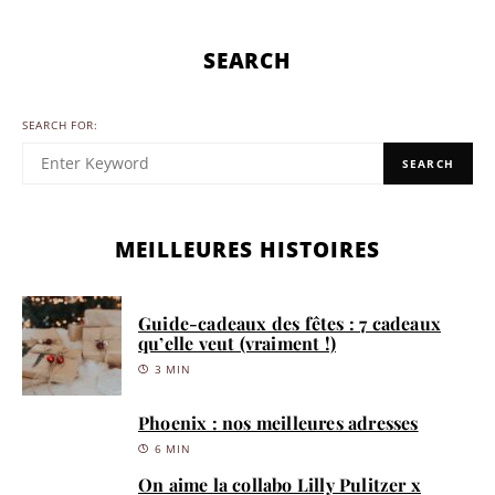
SEARCH
SEARCH FOR:
SEARCH
MEILLEURES HISTOIRES
Guide-cadeaux des fêtes : 7 cadeaux
qu’elle veut (vraiment !)
3 MIN
Phoenix : nos meilleures adresses
6 MIN
On aime la collabo Lilly Pulitzer x