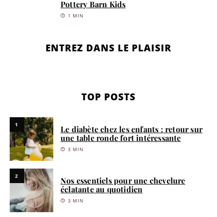
Pottery Barn Kids
1 MIN
ENTREZ DANS LE PLAISIR
TOP POSTS
1
Le diabète chez les enfants : retour sur
une table ronde fort intéressante
3 MIN
2
Nos essentiels pour une chevelure
éclatante au quotidien
3 MIN