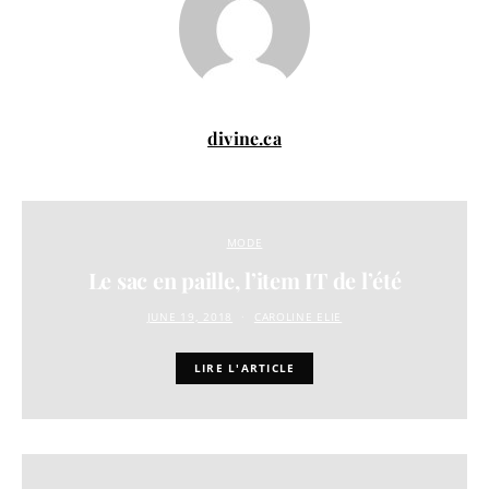
divine.ca
MODE
Le sac en paille, l’item IT de l’été
JUNE 19, 2018
CAROLINE ELIE
LIRE L'ARTICLE