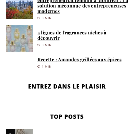
entrepreneuriat féminin à Montréal : La
solution méconnue des entrepreneuses
modernes
3 MIN
4 lignes de fragrances niches à
découvrir
3 MIN
Recette : Amandes grillées aux épices
1 MIN
ENTREZ DANS LE PLAISIR
TOP POSTS
1