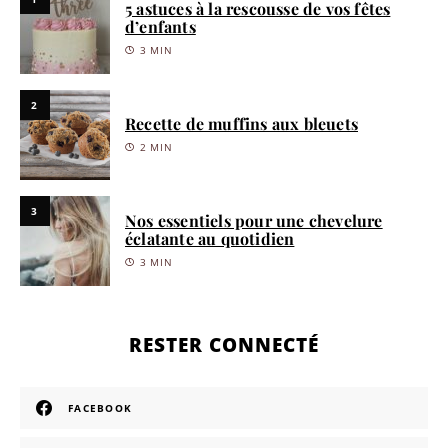
5 astuces à la rescousse de vos fêtes
d’enfants
3 MIN
2
Recette de muffins aux bleuets
2 MIN
3
Nos essentiels pour une chevelure
éclatante au quotidien
3 MIN
RESTER CONNECTÉ
FACEBOOK