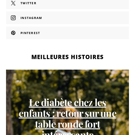
TWITTER
INSTAGRAM
PINTEREST
MEILLEURES HISTOIRES
Le diabète chez les
enfants : retour sur une
table ronde fort
intéressante