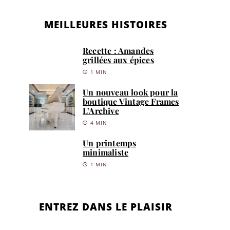
MEILLEURES HISTOIRES
Recette : Amandes
grillées aux épices
1 MIN
Un nouveau look pour la
boutique Vintage Frames
L’Archive
4 MIN
Un printemps
minimaliste
1 MIN
ENTREZ DANS LE PLAISIR