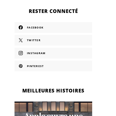
RESTER CONNECTÉ
FACEBOOK
TWITTER
INSTAGRAM
PINTEREST
MEILLEURES HISTOIRES
Apple ouvre une
La N