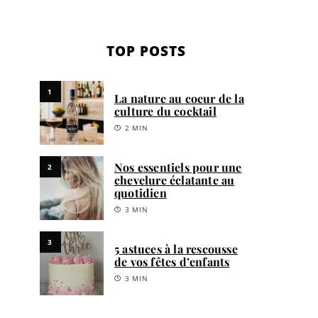
TOP POSTS
1
La nature au coeur de la
culture du cocktail
2 MIN
Nos essentiels pour une
2
chevelure éclatante au
quotidien
3 MIN
3
5 astuces à la rescousse
de vos fêtes d’enfants
3 MIN