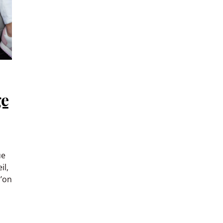
ge
ue
il,
u’on