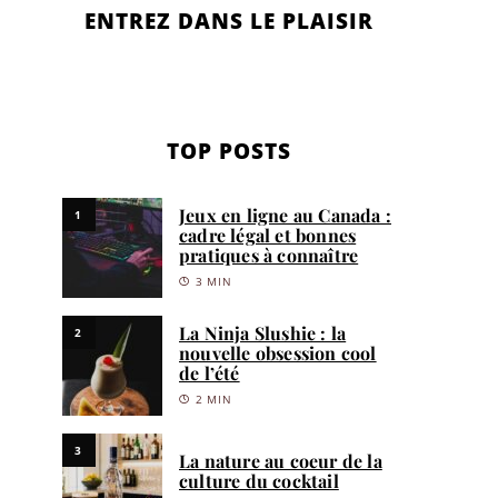
ENTREZ DANS LE PLAISIR
TOP POSTS
Jeux en ligne au Canada :
1
cadre légal et bonnes
pratiques à connaître
3 MIN
La Ninja Slushie : la
2
nouvelle obsession cool
de l’été
2 MIN
3
La nature au coeur de la
culture du cocktail