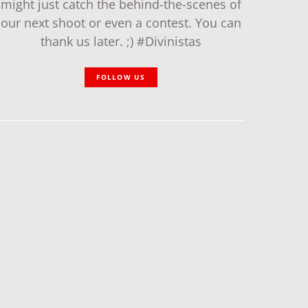
might just catch the behind-the-scenes of
our next shoot or even a contest. You can
thank us later. ;) #Divinistas
FOLLOW US