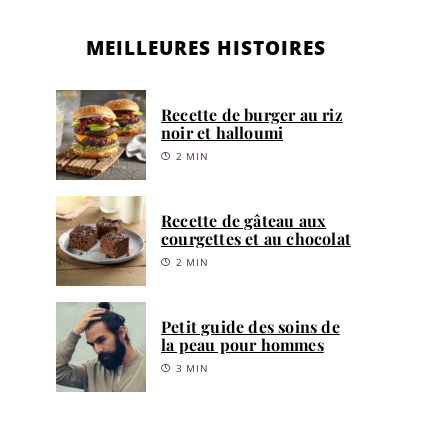
MEILLEURES HISTOIRES
Recette de burger au riz
noir et halloumi
2 MIN
Recette de gâteau aux
courgettes et au chocolat
2 MIN
Petit guide des soins de
la peau pour hommes
3 MIN