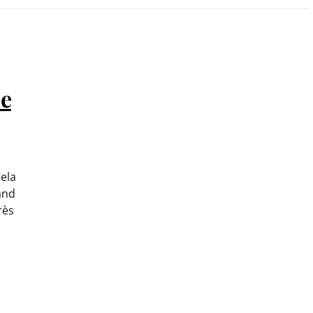
ne
ela
and
rès