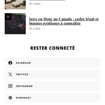
2 MIN
3
Jeux en ligne au Canada : cadre légal et
bonnes pratiques à connaître
3 MIN
RESTER CONNECTÉ
FACEBOOK
TWITTER
INSTAGRAM
PINTEREST