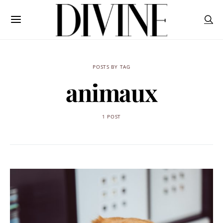
POSTS BY TAG
animaux
1 POST