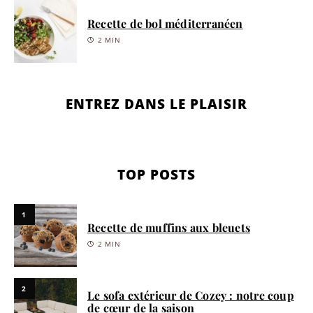
Recette de bol méditerranéen
2 MIN
ENTREZ DANS LE PLAISIR
TOP POSTS
1
Recette de muffins aux bleuets
2 MIN
2
Le sofa extérieur de Cozey : notre coup
de cœur de la saison