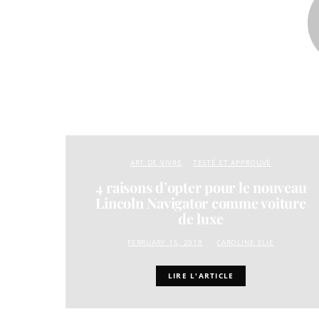
ART DE VIVRE
TESTÉ ET APPROUVÉ
4 raisons d’opter pour le nouveau
Lincoln Navigator comme voiture
de luxe
FEBRUARY 15, 2018
CAROLINE ELIE
LIRE L'ARTICLE