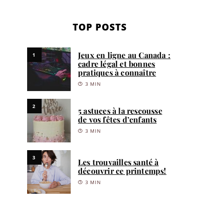
TOP POSTS
Jeux en ligne au Canada :
1
cadre légal et bonnes
pratiques à connaître
3 MIN
2
5 astuces à la rescousse
de vos fêtes d’enfants
3 MIN
3
Les trouvailles santé à
découvrir ce printemps!
3 MIN