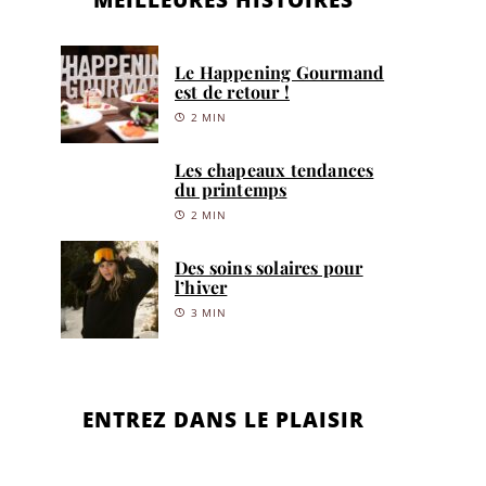
Le Happening Gourmand
est de retour !
2 MIN
Les chapeaux tendances
du printemps
2 MIN
Des soins solaires pour
l’hiver
3 MIN
ENTREZ DANS LE PLAISIR