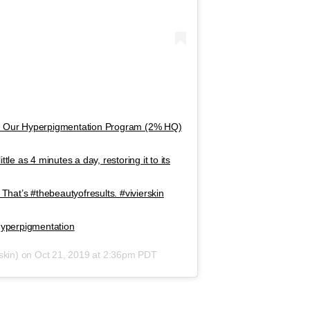
lts. Our Hyperpigmentation Program (2% HQ)
tle as 4 minutes a day, restoring it to its
. That’s #thebeautyofresults. #vivierskin
hyperpigmentation
skin) on
Oct 21, 2019 at 2:36pm PDT