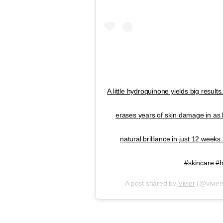
A little hydroquinone yields big resu
erases years of skin damage in as lit
natural brilliance in just 12 weeks
#skincare #
A post shared by
Vivier
(@vivier