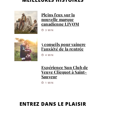
Pleins feux sur la
nouvelle marque
canadienne LIVØM
3 MIN
5 conseils pour vaincre
l’anxiété de la rentrée
4 MIN
Expérience Sun Club de
Veuve Clicquot à Saint-
Sauveur
1 MIN
ENTREZ DANS LE PLAISIR