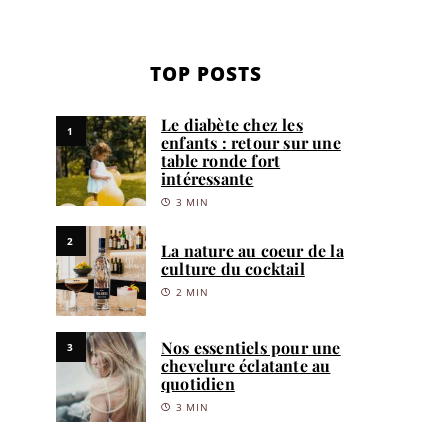
TOP POSTS
Le diabète chez les
1
enfants : retour sur une
table ronde fort
intéressante
3 MIN
2
La nature au coeur de la
culture du cocktail
2 MIN
Nos essentiels pour une
3
chevelure éclatante au
quotidien
3 MIN