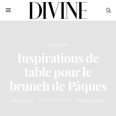
ART DE VIVRE
Inspirations de
table pour le
brunch de Pâques
MARCH 29, 2018
1 MINUTES DE LECTURE
CATHERINE TURMEL