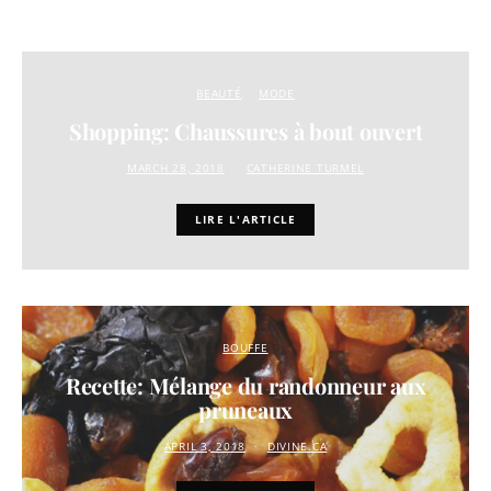
BEAUTÉ
MODE
Shopping: Chaussures à bout ouvert
MARCH 28, 2018
CATHERINE TURMEL
LIRE L'ARTICLE
BOUFFE
Recette: Mélange du randonneur aux
pruneaux
APRIL 3, 2018
DIVINE.CA