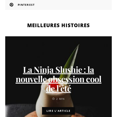
PINTEREST
MEILLEURES HISTOIRES
La Ninja Slushie : la
nouvelle obsession cool
de l’été
2 MIN
LIRE L'ARTICLE