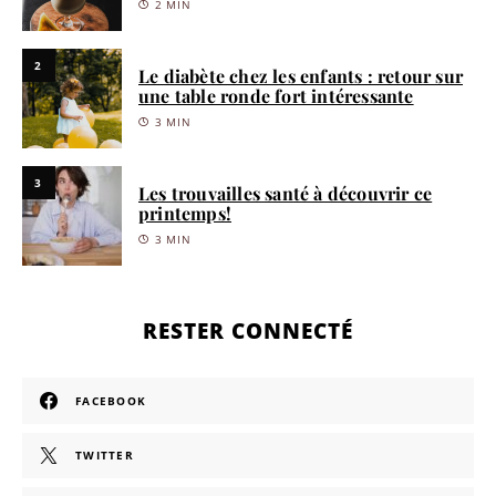
2 MIN
2
Le diabète chez les enfants : retour sur
une table ronde fort intéressante
3 MIN
3
Les trouvailles santé à découvrir ce
printemps!
3 MIN
RESTER CONNECTÉ
FACEBOOK
TWITTER