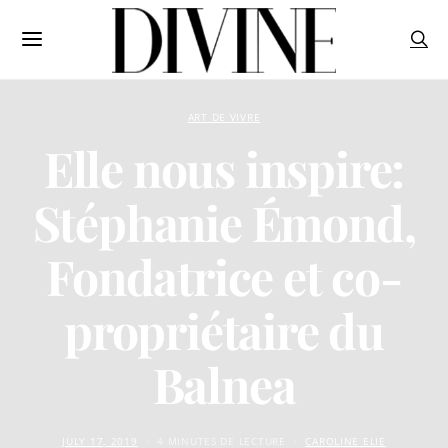
ART DE VIVRE
Elle nous inspire:
Stéphanie Émond,
Fondatrice et co-
propriétaire du
Balnea
JULY 17, 2019
4 MINUTES DE LECTURE
CAROLINE ELIE