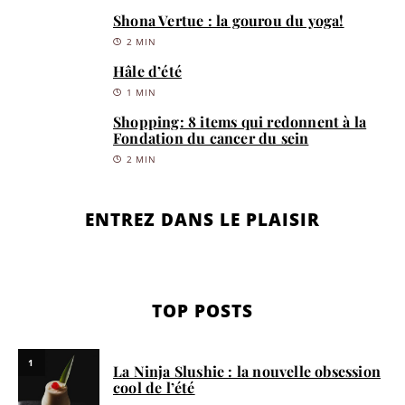
Shona Vertue : la gourou du yoga!
2 MIN
Hâle d’été
1 MIN
Shopping: 8 items qui redonnent à la
Fondation du cancer du sein
2 MIN
ENTREZ DANS LE PLAISIR
TOP POSTS
1
La Ninja Slushie : la nouvelle obsession
cool de l’été