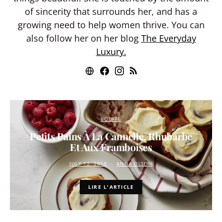
of sincerity that surrounds her, and has a
growing need to help women thrive. You can
also follow her on her blog
The Everyday
Luxury.
BOUFFE
Petits Pains À La Cannelle, Rhubarbe
Et Aux Framboises
JULY 12, 2019
ANNA OLSON
LIRE L'ARTICLE